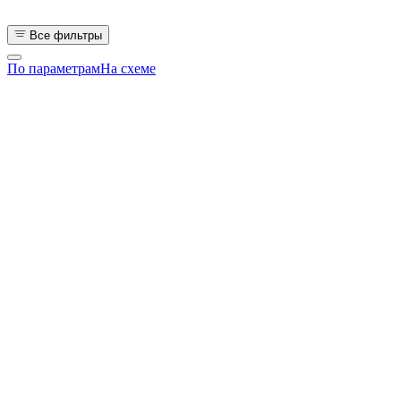
Все фильтры
По параметрам
На схеме
Все квартиры
от 9.0 млн
1-комнатные
от 9.0 млн