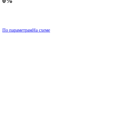
0%
По параметрам
На схеме
Все квартиры
от 9.0 млн
1-комнатные
от 9.0 млн