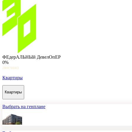
ФЕдерАЛЬНЫй ДевелОпЕР
0%
Квартиры
Квартиры
Выбрать на генплане