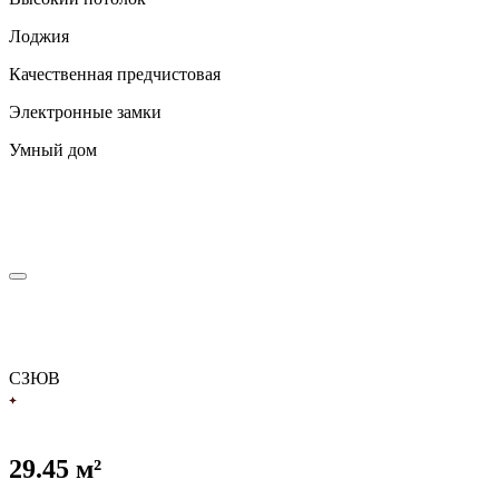
Лоджия
Качественная предчистовая
Электронные замки
Умный дом
С
З
Ю
В
29.45 м²