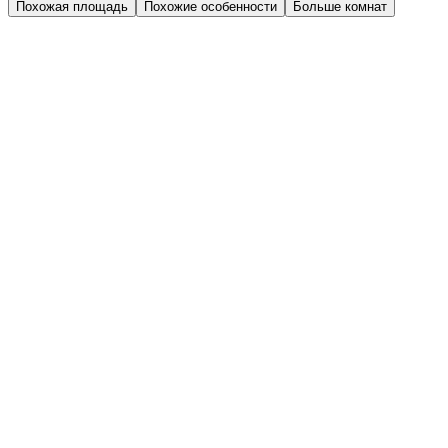
Похожая площадь
Похожие особенности
Больше комнат
Дом 1.1
Парадная 6
Этаж 2
2 эт.
№108
Балкон
Качественная предчистовая отделка
1-комн.