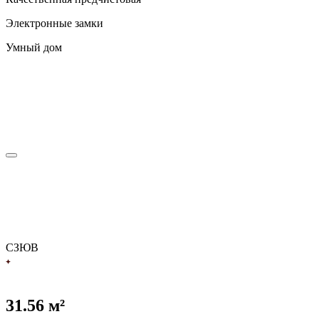
Электронные замки
Умный дом
С
З
Ю
В
31.56 м²