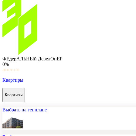
ФЕдерАЛЬНЫй ДевелОпЕР
0%
Квартиры
Квартиры
Выбрать на генплане