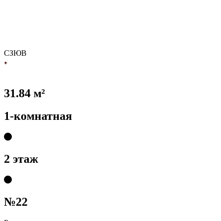
С
З
Ю
В
31.84 м²
1-комнатная
2 этаж
№22