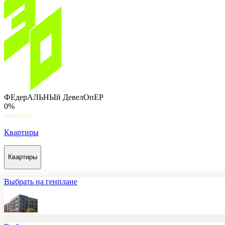
ФЕдерАЛЬНЫй ДевелОпЕР
0%
Квартиры
Квартиры
Выбрать на генплане