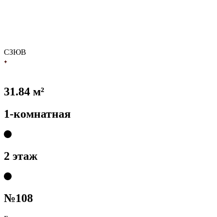
С
З
Ю
В
31.84 м²
1-комнатная
2 этаж
№108