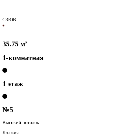
С
З
Ю
В
35.75 м²
1-комнатная
1 этаж
№5
Высокий потолок
Лоджия