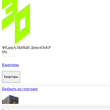
ФЕдерАЛЬНЫй ДевелОпЕР
0%
Квартиры
Квартиры
Выбрать на генплане