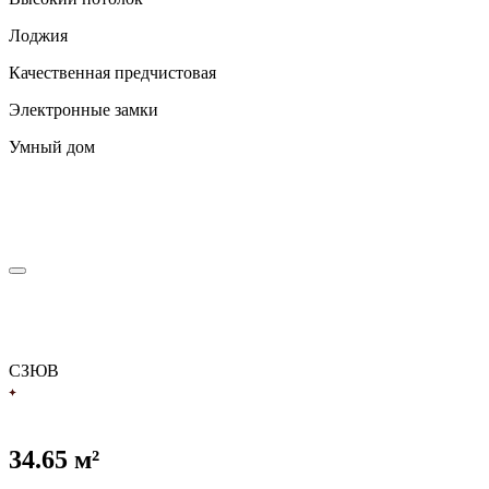
Лоджия
Качественная предчистовая
Электронные замки
Умный дом
С
З
Ю
В
34.65 м²