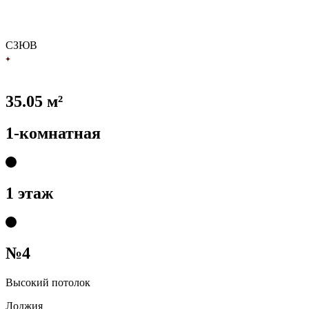
С
З
Ю
В
35.05 м²
1-комнатная
1 этаж
№4
Высокий потолок
Лоджия