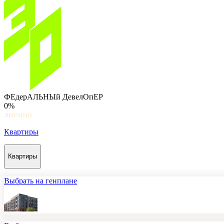
ФЕдерАЛЬНЫй ДевелОпЕР
0%
Квартиры
Квартиры
Выбрать на генплане