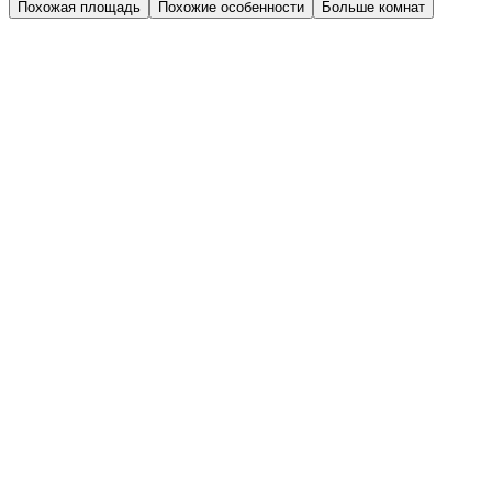
Похожая площадь
Похожие особенности
Больше комнат
Дом 1.1
Парадная 4
Этаж 1
1 эт.
№48
Кухня-гостиная
Терраса на первом этаже
1-комн.