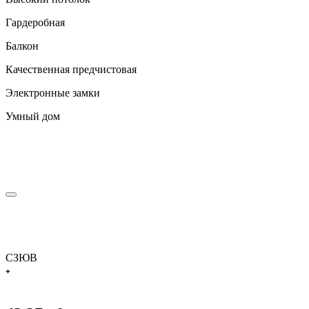
Гардеробная
Балкон
Качественная предчистовая
Электронные замки
Умный дом
С
З
Ю
В