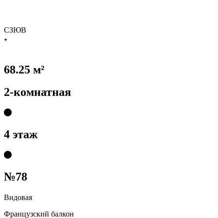
С
З
Ю
В
68.25 м²
2-комнатная
4 этаж
№78
Видовая
Французский балкон