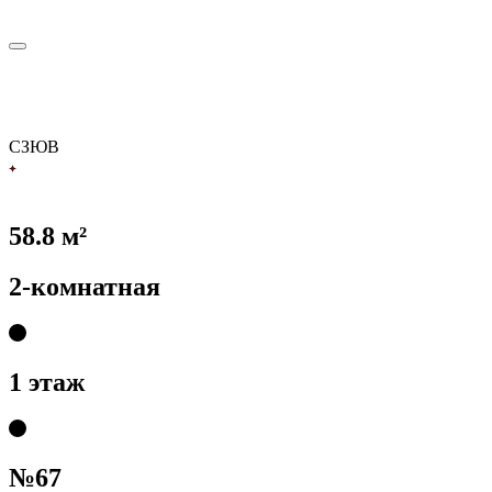
С
З
Ю
В
58.8 м²
2-комнатная
1 этаж
№67