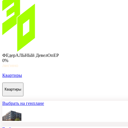
ФЕдерАЛЬНЫй ДевелОпЕР
0%
Квартиры
Квартиры
Выбрать на генплане