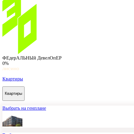
ФЕдерАЛЬНЫй ДевелОпЕР
0%
Квартиры
Квартиры
Выбрать на генплане