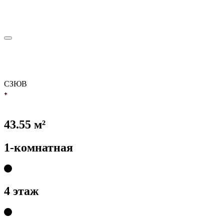
С
З
Ю
В
43.55 м²
1-комнатная
4 этаж