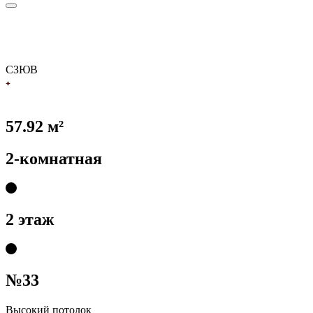
С
З
Ю
В
57.92 м²
2-комнатная
2 этаж
№33
Высокий потолок