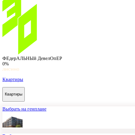
ФЕдерАЛЬНЫй ДевелОпЕР
0%
Квартиры
Квартиры
Выбрать на генплане