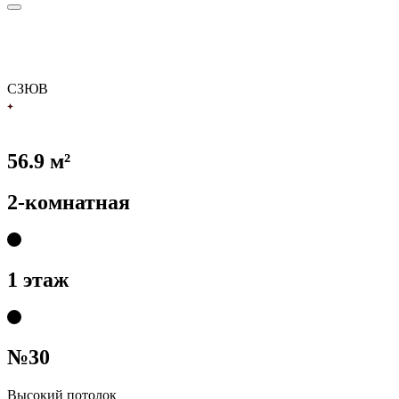
С
З
Ю
В
56.9 м²
2-комнатная
1 этаж
№30
Высокий потолок