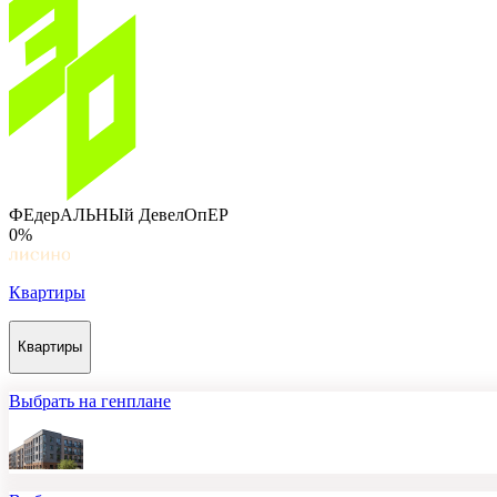
ФЕдерАЛЬНЫй ДевелОпЕР
0%
Квартиры
Квартиры
Выбрать на генплане