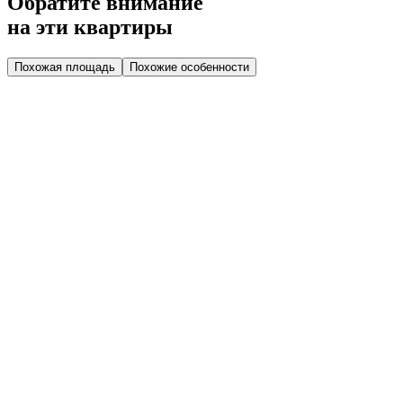
Обратите внимание
на эти квартиры
Похожая площадь
Похожие особенности
Дом 2.2
Парадная 2
Этаж 2
2 эт.
№31
Высокий потолок
Гардеробная