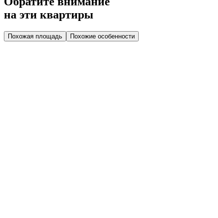
Обратите внимание
на эти квартиры
Похожая площадь
Похожие особенности
Дом 2.2
Парадная 2
Этаж 2
2 эт.
№31
Высокий потолок
Гардеробная