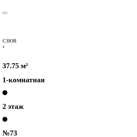
С
З
Ю
В
37.75 м²
1-комнатная
2 этаж
№73