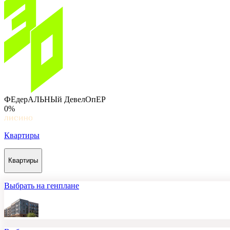
ФЕдерАЛЬНЫй ДевелОпЕР
0%
Квартиры
Квартиры
Выбрать на генплане