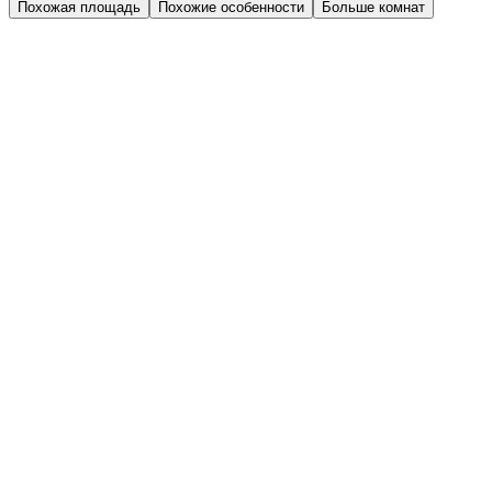
Похожая площадь
Похожие особенности
Больше комнат
Дом 2.4
Парадная 2
Этаж 2
2 эт.
№35
Угловые окна
Видовая
2-комн.