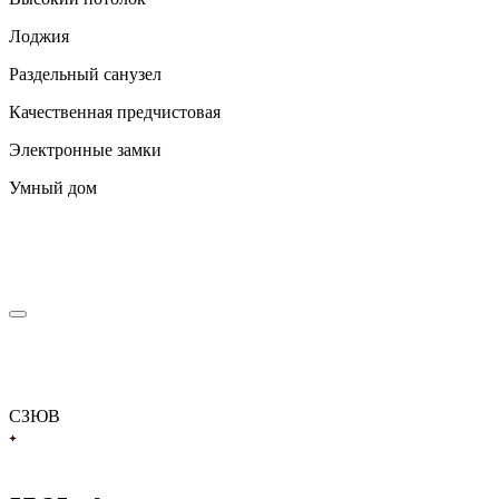
Лоджия
Раздельный санузел
Качественная предчистовая
Электронные замки
Умный дом
С
З
Ю
В