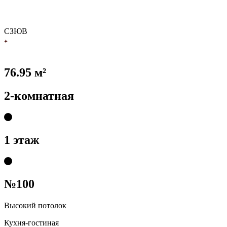
С
З
Ю
В
76.95 м²
2-комнатная
1 этаж
№100
Высокий потолок
Кухня-гостиная