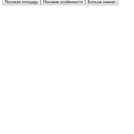
Похожая площадь
Похожие особенности
Больше комнат
Дом 2.1
Парадная 6
Этаж 4
4 эт.
№138
Высокий потолок
Второй свет
1-комн.