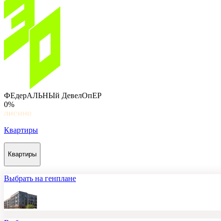
ФЕдерАЛЬНЫй ДевелОпЕР
0%
Квартиры
Квартиры
Выбрать на генплане