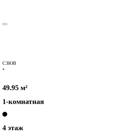
С
З
Ю
В
49.95 м²
1-комнатная
4 этаж