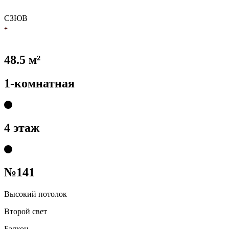
С
З
Ю
В
48.5 м²
1-комнатная
4 этаж
№141
Высокий потолок
Второй свет
Балкон