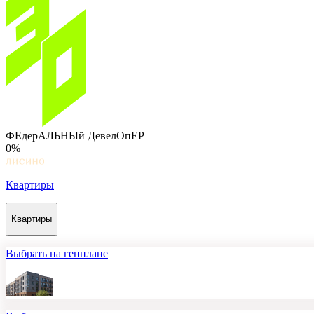
ФЕдерАЛЬНЫй ДевелОпЕР
0%
Квартиры
Квартиры
Выбрать на генплане