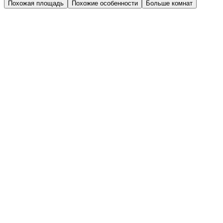
Похожая площадь
Похожие особенности
Больше комнат
Дом 2.4
Парадная 1
Этаж 1
1 эт.
№1
Высокий потолок
Гардеробная
1-комн.