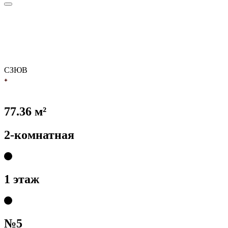
С
З
Ю
В
77.36 м²
2-комнатная
1 этаж
№5