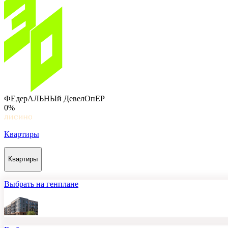
ФЕдерАЛЬНЫй ДевелОпЕР
0%
Квартиры
Квартиры
Выбрать на генплане