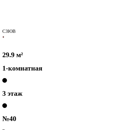
С
З
Ю
В
29.9 м²
1-комнатная
3 этаж
№40