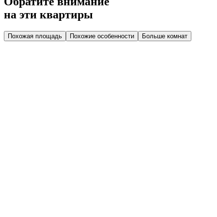
Обратите внимание
на эти квартиры
Похожая площадь
Похожие особенности
Больше комнат
Дом 2.2
Парадная 4
Этаж 2
2 эт.
№68
Высокий потолок
Мастер-спальня