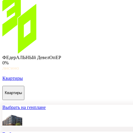
ФЕдерАЛЬНЫй ДевелОпЕР
0%
Квартиры
Квартиры
Выбрать на генплане