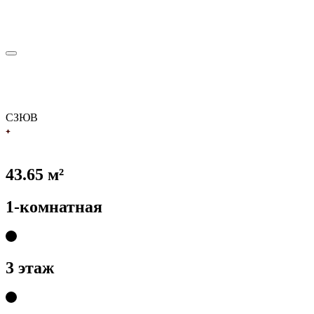
С
З
Ю
В
43.65 м²
1-комнатная
3 этаж