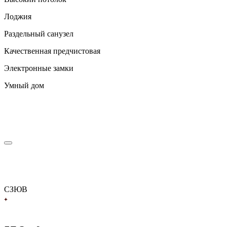
Лоджия
Раздельный санузел
Качественная предчистовая
Электронные замки
Умный дом
С
З
Ю
В