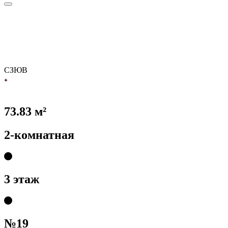
С
З
Ю
В
73.83 м²
2-комнатная
3 этаж
№19