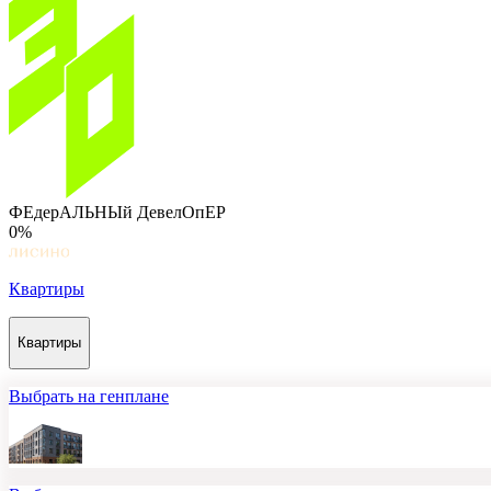
ФЕдерАЛЬНЫй ДевелОпЕР
0%
Квартиры
Квартиры
Выбрать на генплане