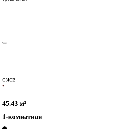
С
З
Ю
В
45.43 м²
1-комнатная