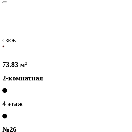
С
З
Ю
В
73.83 м²
2-комнатная
4 этаж
№26